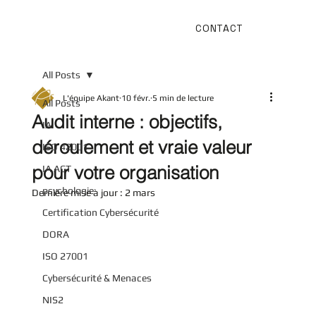
CONTACT
All Posts
L'équipe Akant
10 févr.
5 min de lecture
All Posts
Audit interne : objectifs,
IA
déroulement et vraie valeur
ISO 42001
pour votre organisation
IA ACT
psychologie
Dernière mise à jour :
2 mars
Certification Cybersécurité
DORA
ISO 27001
Cybersécurité & Menaces
NIS2