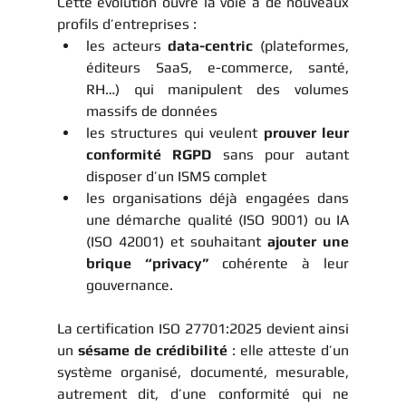
Cette évolution ouvre la voie à de nouveaux 
profils d’entreprises :
les acteurs 
data-centric
 (plateformes, 
éditeurs SaaS, e-commerce, santé, 
RH…) qui manipulent des volumes 
massifs de données 
les structures qui veulent 
prouver leur 
conformité RGPD
 sans pour autant 
disposer d’un ISMS complet
les organisations déjà engagées dans 
une démarche qualité (ISO 9001) ou IA 
(ISO 42001) et souhaitant 
ajouter une 
brique “privacy”
 cohérente à leur 
gouvernance.
La certification ISO 27701:2025 devient ainsi 
un 
sésame de crédibilité
 : elle atteste d’un 
système organisé, documenté, mesurable, 
autrement dit, d’une conformité qui ne 