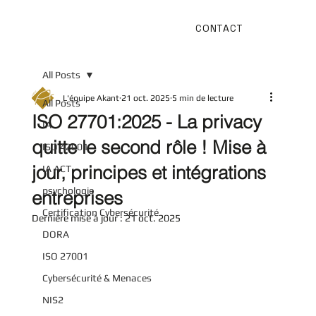
CONTACT
All Posts
L'équipe Akant
21 oct. 2025
5 min de lecture
All Posts
ISO 27701:2025 - La privacy
IA
quitte le second rôle ! Mise à
ISO 42001
jour, principes et intégrations
IA ACT
psychologie
entreprises
Certification Cybersécurité
Dernière mise à jour :
21 oct. 2025
DORA
ISO 27001
Cybersécurité & Menaces
NIS2