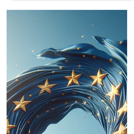
Damien Peschet
26 janv. 2024
7 min de lecture
IA - Introduction à la nouvelle norme ISO
42001
ISO 42001 : vers une régulation de l’intelligence artificielle au
service de l’humanité ? Dans le vaste univers de la technologie,...