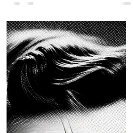
Damien Peschet
29 oct. 2024
6 min de lecture
ISO 27001 : tout savoir sur la certification
(et ses vrais bénéfices)
La certification ISO 27001 : bien plus qu’une conformité, un levier
de croissance et d’innovation. Saviez-vous que la certification
en...