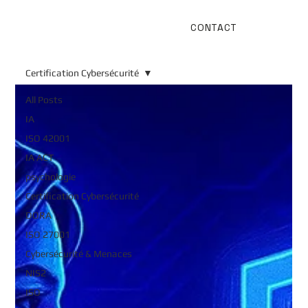
CONTACT
Certification Cybersécurité
All Posts
IA
ISO 42001
IA ACT
psychologie
Certification Cybersécurité
DORA
ISO 27001
Cybersécurité & Menaces
NIS2
ISO