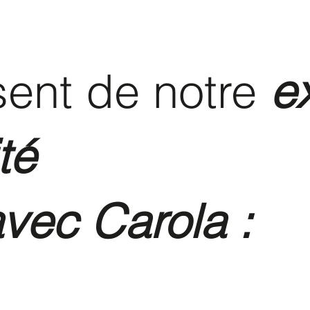
isent de notre
e
té
vec Carola :