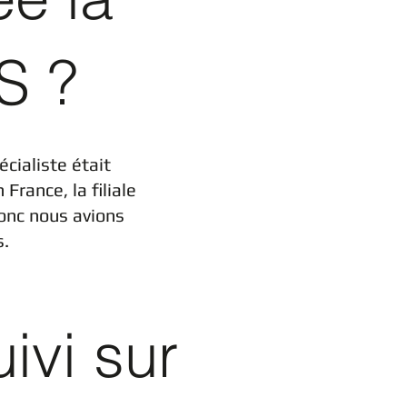
S ?
cialiste était
n France, la filiale
donc nous avions
s.
ivi sur