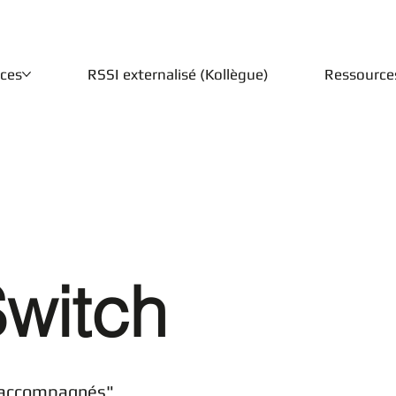
ices
RSSI externalisé (Kollègue)
Ressource
Switch
en accompagnés"