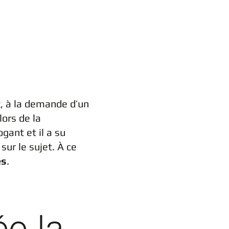
, à la demande d’un
lors de la
gant et il a su
sur le sujet. À ce
és
.
e la