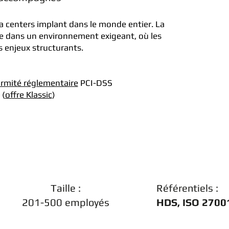
a centers implant dans le monde entier. La
lue dans un environnement exigeant, où les
s enjeux structurants.
ormité réglementaire
PCI-DSS
 (
offre Klassic
)
Taille :
Référentiels :
201-500 employés
HDS, ISO 27001