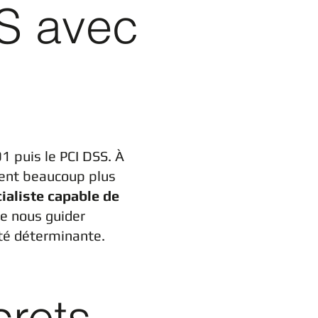
S avec
1 puis le PCI DSS. À
ient beaucoup plus
ialiste capable de
de nous guider
été déterminante.
crets