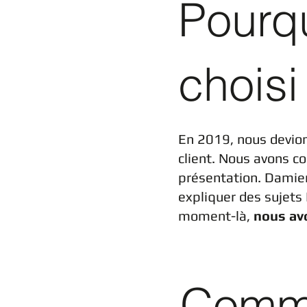
Pourqu
choisi
En 2019, nous devion
client. Nous avons con
présentation. Damien 
expliquer des sujets 
moment-là,
nous av
Comme